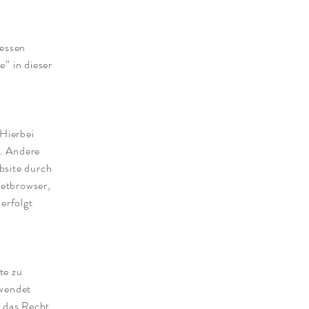
Dessen
“ in dieser
 Hierbei
n. Andere
bsite durch
netbrowser,
erfolgt
te zu
rwendet
 das Recht,