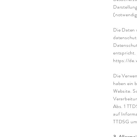
Darstellung
(notwendig
Die Daten w
datenschutz
Datenschut
entspricht
https://de
Die Verwen
haben ein b
Website. So
Verarbeitun
Abs. 1 TTDS
auf Informa
TTDSG umfas
3. Allgeme