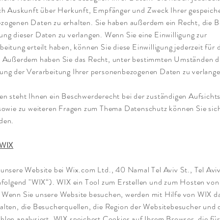
ich Auskunft über Herkunft, Empfänger und Zweck Ihrer gespeich
zogenen Daten zu erhalten. Sie haben außerdem ein Recht, die B
ng dieser Daten zu verlangen. Wenn Sie eine Einwilligung zur
eitung erteilt haben, können Sie diese Einwilligung jederzeit für 
. Außerdem haben Sie das Recht, unter bestimmten Umständen d
ung der Verarbeitung Ihrer personenbezogenen Daten zu verlange
en steht Ihnen ein Beschwerderecht bei der zuständigen Aufsich
 sowie zu weiteren Fragen zum Thema Datenschutz können Sie sich
den.
 WIX
 unsere Website bei Wix.com Ltd., 40 Namal Tel Aviv St., Tel Av
chfolgend "WIX“). WIX ein Tool zum Erstellen und zum Hosten von
 Wenn Sie unsere Website besuchen, werden mit Hilfe von WIX d
alten, die Besucherquellen, die Region der Websitebesucher und 
len analysiert. WIX speichert Cookies auf Ihrem Browser, die für