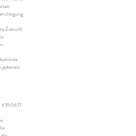
erten
erichtigung
die Zukunft
ie
n.
tsbehörde
 jederzeit
iv 6350671,
as
die
 die