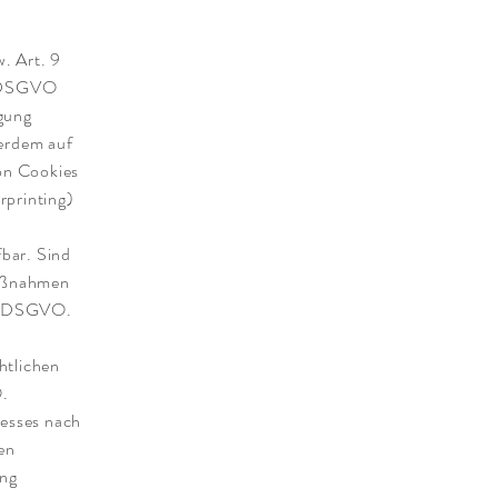
. Art. 9
1 DSGVO
agung
ßerdem auf
von Cookies
rprinting)
fbar. Sind
Maßnahmen
. b DSGVO.
htlichen
O.
resses nach
gen
ung