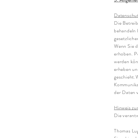
Datenschu
Die Betreib
behandeln 
gesetzlich
Wenn Sie d
erhoben. Pe
werden kön
erheben und
geschieht.W
Kommunikat
der Daten v
Hinweis zur
Die verantw
Thomas Lu