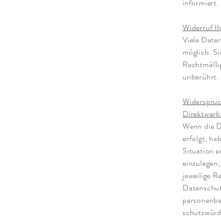
informiert.
Widerruf Ih
Viele Daten
möglich. Si
Rechtmäßig
unberührt.
Widerspruc
Direktwer
Wenn die D
erfolgt, ha
Situation 
einzulegen;
jeweilige R
Datenschut
personenbe
schutzwürdi