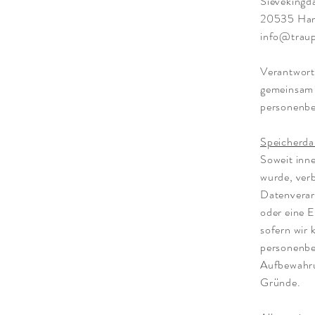
Sieveking
20535 Ha
info@traup
Verantwortl
gemeinsam 
personenbe
Speicherda
Soweit inne
wurde, verb
Datenverar
oder eine E
sofern wir 
personenbe
Aufbewahrun
Gründe.