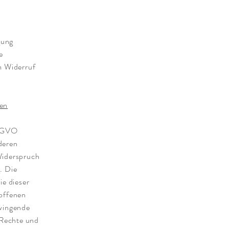
gung
e
m Widerruf
gen
DSGVO
nderen
Widerspruch
. Die
ie dieser
roffenen
zwingende
 Rechte und