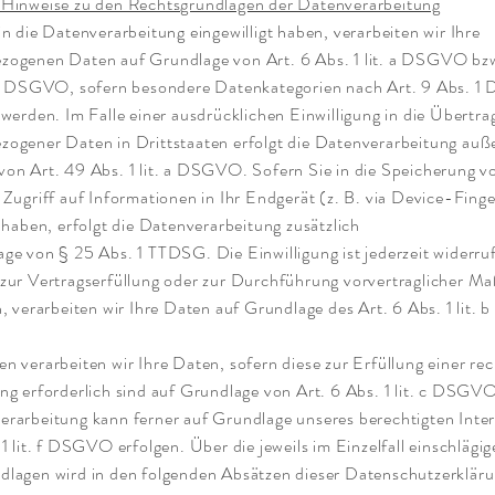
 Hinweise zu den Rechtsgrundlagen der Datenverarbeitung
in die Datenverarbeitung eingewilligt haben, verarbeiten wir Ihre
zogenen Daten auf Grundlage von Art. 6 Abs. 1 lit. a DSGVO bzw
. a DSGVO, sofern besondere Datenkategorien nach Art. 9 Abs. 
 werden. Im Falle einer ausdrücklichen Einwilligung in die Übertr
zogener Daten in Drittstaaten erfolgt die Datenverarbeitung au
von Art. 49 Abs. 1 lit. a DSGVO. Sofern Sie in die Speicherung 
 Zugriff auf Informationen in Ihr Endgerät (z. B. via Device-Finge
t haben, erfolgt die Datenverarbeitung zusätzlich
ge von § 25 Abs. 1 TTDSG. Die Einwilligung ist jederzeit widerru
 zur Vertragserfüllung oder zur Durchführung vorvertraglicher 
h, verarbeiten wir Ihre Daten auf Grundlage des Art. 6 Abs. 1 lit
n verarbeiten wir Ihre Daten, sofern diese zur Erfüllung einer rec
ng erforderlich sind auf Grundlage von Art. 6 Abs. 1 lit. c DSGV
erarbeitung kann ferner auf Grundlage unseres berechtigten Inte
 1 lit. f DSGVO erfolgen. Über die jeweils im Einzelfall einschlägi
dlagen wird in den folgenden Absätzen dieser Datenschutzerklär