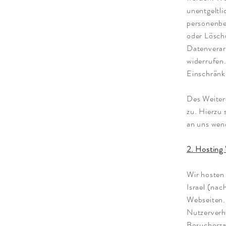
unentgeltl
personenbe
oder Löschu
Datenverarb
widerrufen
Einschränk
Des Weiter
zu. Hierzu
an uns wen
2. Hosting
Wir hosten
Israel (na
Webseiten.
Nutzerverh
Besucherzah