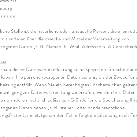
damm 70
mburg
rinz.de
iche Stelle ist die natürliche oder juristische Person, die allein od
mit anderen über die Zwecke und Mittel der Verarbeitung von
zogenen Daten (z. B. Namen, E-Mail-Adressen o. Ä.) entscheid
uer
rhalb dieser Datenschutzerklärung keine speziellere Speicherdau
leiben Ihre personenbezogenen Daten bei uns, bis der Zweck für 
beitung entfällt. Wenn Sie ein berechtigtes Löschersuchen gelte
inwilligung zur Datenverarbeitung widerrufen, werden Ihre Daten 
keine anderen rechtlich zulässigen Gründe für die Speicherung Ihr
zogenen Daten haben (z. B. steuer- oder handelsrechtliche
gsfristen); im letztgenannten Fall erfolgt die Löschung nach Fort