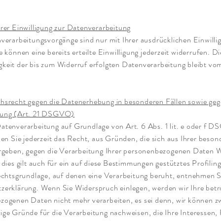
rer Einwilligung zur Datenverarbeitung
verarbeitungsvorgänge sind nur mit Ihrer ausdrücklichen Einwilli
e können eine bereits erteilte Einwilligung jederzeit widerrufen. Di
keit der bis zum Widerruf erfolgten Datenverarbeitung bleibt vo
hsrecht gegen die Datenerhebung in besonderen Fällen sowie ge
bung (Art. 21 DSGVO)
atenverarbeitung auf Grundlage von Art. 6 Abs. 1 lit. e oder f 
ben Sie jederzeit das Recht, aus Gründen, die sich aus Ihrer beso
ergeben, gegen die Verarbeitung Ihrer personenbezogenen Daten 
 dies gilt auch für ein auf diese Bestimmungen gestütztes Profiling
echtsgrundlage, auf denen eine Verarbeitung beruht, entnehmen S
zerklärung. Wenn Sie Widerspruch einlegen, werden wir Ihre bet
zogenen Daten nicht mehr verarbeiten, es sei denn, wir können 
ge Gründe für die Verarbeitung nachweisen, die Ihre Interessen,