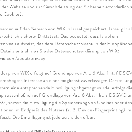
 der Website und zur Gewährleistung der Sicherheit erforderlich 
e Cookies).
erden auf den Servern von WIX in Israel gespeichert. Israel gilt al
rechtlich sicherer Drittstaat. Das bedeutet, dass Israel ein
zniveau aufweist, das dem Datenschutzniveau in der Europäisch
. Details entnehmen Sie der Datenschutzerklärung von WIX:
.wix.com/about/privacy.
dung von WIX erfolgt auf Grundlage von Art. 6 Abs. 1 lit. f DSG
erechtigtes Interesse an einer möglichst zuverlässigen Darstellun
fern eine entsprechende Einwilligung abgefragt wurde, erfolgt di
g ausschließlich auf Grundlage von Art. 6 Abs. 1 lit. a DSGVO u
G, soweit die Einwilligung die Speicherung von Cookies oder den
tionen im Endgerät des Nutzers (z. B. Device-Fingerprinting) im
st. Die Einwilligung ist jederzeit widerrufbar.
ine Hinweise und Pflichtinformationen