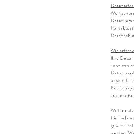
Datenerfas
Wer ist ver
Datenverar
Kontaktdate
Datenschut
Wie erfasse
Ihre Daten 
kann es sic
Daten werd
unsere IT-S
Betriebssys
automatisch
Wofür nutz
Ein Teil de
gewährleis
werden. We