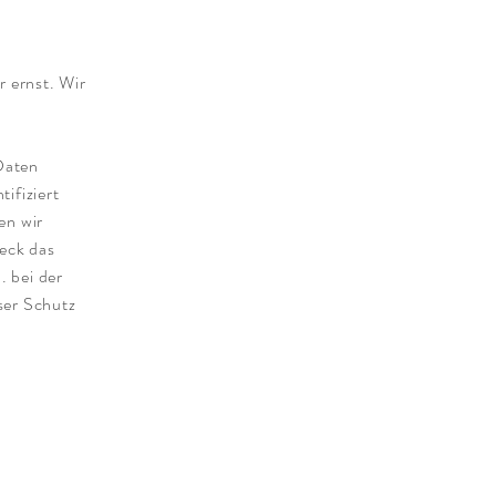
r ernst. Wir
Daten
ifiziert
en wir
weck das
. bei der
ser Schutz