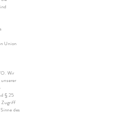
sind
s
en Union
VO. Wir
g unserer
e
nd § 25
 Zugriff
 Sinne des