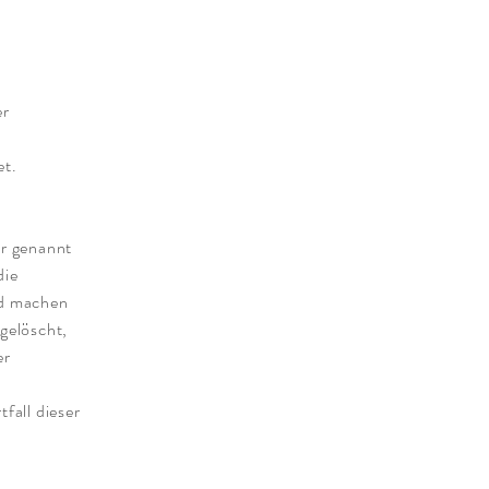
er
et.
er genannt
die
nd machen
gelöscht,
er
fall dieser